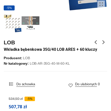
-5%
LOB
Wkładka bębenkowa 35G/40 LOB ARES + 60 kluczy
Producent:
LOB
Nr katalogowy:
LOB-AR-35G-40-M-60-KL
Do schowka
Do ulubionych
0
534,50 zł
-5%
507,78 zł