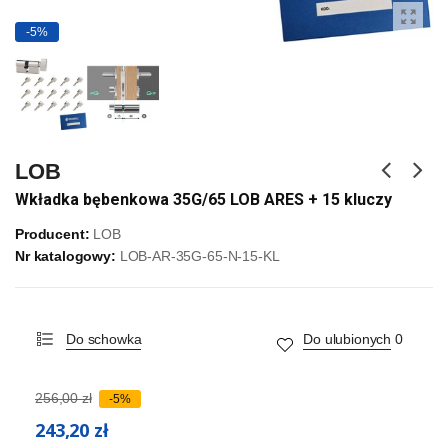
-5%
LOB
Wkładka bębenkowa 35G/65 LOB ARES + 15 kluczy
Producent:
LOB
Nr katalogowy:
LOB-AR-35G-65-N-15-KL
Do schowka
Do ulubionych
0
256,00 zł
-5%
243,20 zł