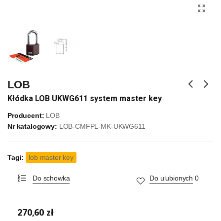
LOB
Kłódka LOB UKWG611 system master key
Producent:
LOB
Nr katalogowy:
LOB-CMFPL-MK-UKWG611
Tagi:
lob master key
Do schowka
Do ulubionych
0
270,60 zł