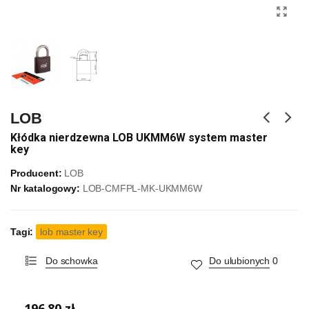
LOB
Kłódka nierdzewna LOB UKMM6W system master
key
Producent:
LOB
Nr katalogowy:
LOB-CMFPL-MK-UKMM6W
Tagi:
lob master key
Do schowka
Do ulubionych
0
196,80 zł