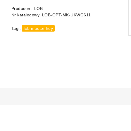
Producent:
LOB
Nr katalogowy:
LOB-OPT-MK-UKWG611
Tagi:
lob master key