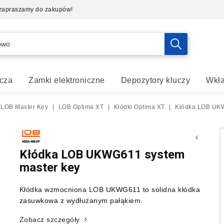
- zapraszamy do zakupów!
cza
Zamki elektroniczne
Depozytory kluczy
Wkła
 LOB Master Key
|
LOB Optima XT
|
Kłódki Optima XT
|
Kłódka LOB UKW
Kłódka LOB UKWG611 system
master key
Kłódka wzmocniona LOB UKWG611 to solidna kłódka
zasuwkowa z wydłużanym pałąkiem.
Zobacz szczegóły