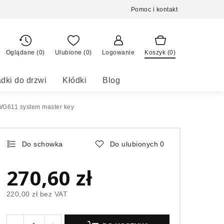
Pomoc i kontakt
Oglądane (0)
Ulubione (
0
)
Logowanie
Koszyk (
0
)
dki do drzwi
Kłódki
Blog
G611 system master key
Do schowka
Do ulubionych
0
270,60 zł
220,00 zł
bez VAT