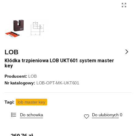
LOB
Kłódka trzpieniowa LOB UKT601 system master
key
Producent:
LOB
Nr katalogowy:
LOB-OPT-MK-UKT601
Tagi:
lob master key
Do schowka
Do ulubionych
0
260,76 zł