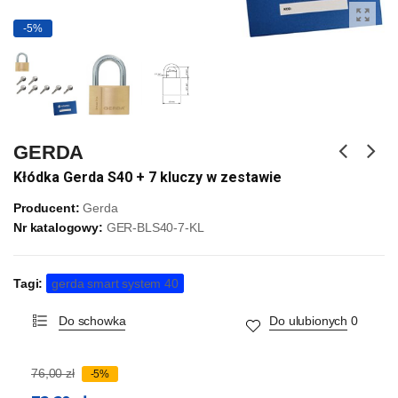
-5%
GERDA
Kłódka Gerda S40 + 7 kluczy w zestawie
Producent:
Gerda
Nr katalogowy:
GER-BLS40-7-KL
Tagi:
gerda smart system 40
Do schowka
Do ulubionych
0
76,00 zł
-5%