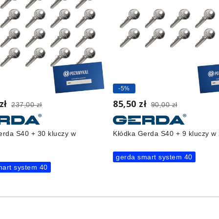
-5%
 zł
85,50 zł
237,00 zł
90,00 zł
erda S40 + 30 kluczy w
Kłódka Gerda S40 + 9 kluczy w
gerda smart system 40
mart system 40