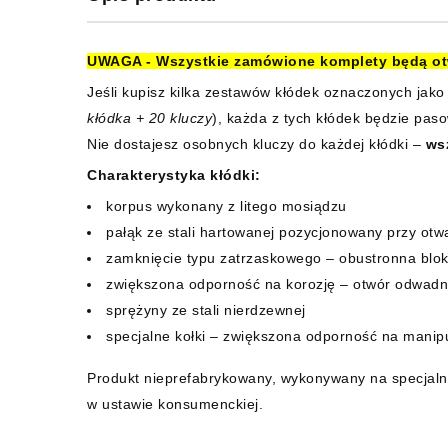
UWAGA - Wszystkie zamówione komplety będą otw
Jeśli kupisz kilka zestawów kłódek oznaczonych jak
kłódka + 20 kluczy
), każda z tych kłódek będzie pas
Nie dostajesz osobnych kluczy do każdej kłódki –
ws
Charakterystyka kłódki:
korpus wykonany z litego mosiądzu
pałąk ze stali hartowanej pozycjonowany przy otw
zamknięcie typu zatrzaskowego – obustronna blo
zwiększona odporność na korozję – otwór odwadn
sprężyny ze stali nierdzewnej
specjalne kołki – zwiększona odporność na manip
Produkt nieprefabrykowany, wykonywany na specjaln
w ustawie konsumenckiej.