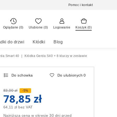
Pomoc i kontakt
Oglądane (0)
Ulubione (
0
)
Logowanie
Koszyk (
0
)
dki do drzwi
Kłódki
Blog
rda Smart 40
|
Kłódka Gerda S40 + 8 kluczy w zestawie
Do schowka
Do ulubionych
0
83,00 zł
-5%
78,85 zł
64,11 zł
bez VAT
Najniższa cena w okresie 30 dni przed