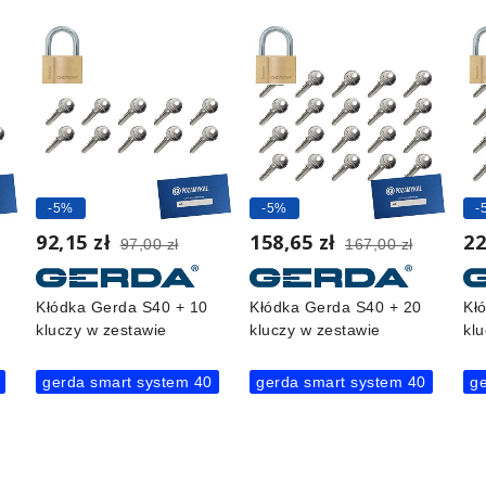
-5%
-5%
-
92,15 zł
158,65 zł
22
97,00 zł
167,00 zł
Kłódka Gerda S40 + 10
Kłódka Gerda S40 + 20
Kł
kluczy w zestawie
kluczy w zestawie
kl
gerda smart system 40
gerda smart system 40
ge