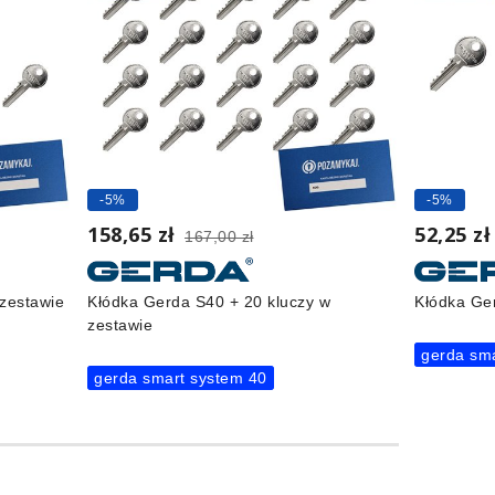
-5%
-5%
158,65 zł
52,25 z
167,00 zł
 zestawie
Kłódka Gerda S40 + 20 kluczy w
Kłódka Ger
zestawie
gerda sm
gerda smart system 40