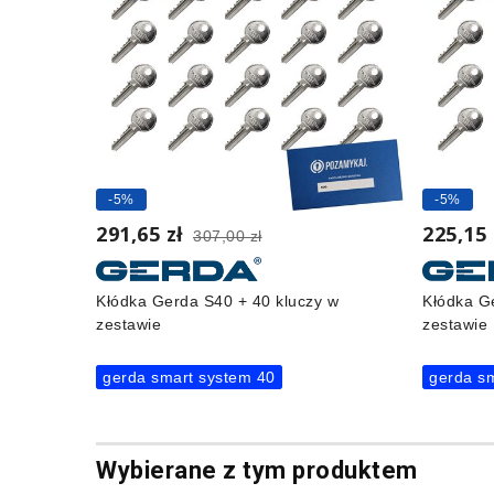
-5%
-5%
291,65 zł
225,15
307,00 zł
Kłódka Gerda S40 + 40 kluczy w
Kłódka G
zestawie
zestawie
gerda smart system 40
gerda s
Wybierane z tym produktem