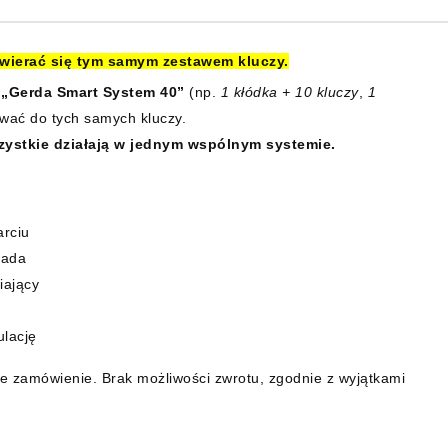
ierać się tym samym zestawem kluczy.
o
„Gerda Smart System 40”
(np.
1 kłódka + 10 kluczy
,
1
ować do tych samych kluczy.
zystkie działają w jednym wspólnym systemie.
arciu
kada
iający
ulację
e zamówienie. Brak możliwości zwrotu, zgodnie z wyjątkami