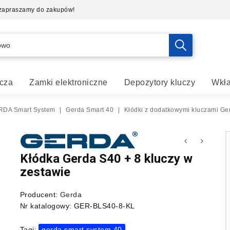
- zapraszamy do zakupów!
cza
Zamki elektroniczne
Depozytory kluczy
Wkła
DA Smart System
|
Gerda Smart 40
|
Kłódki z dodatkowymi kluczami Ge
Kłódka Gerda S40 + 8 kluczy w
zestawie
Producent:
Gerda
Nr katalogowy:
GER-BLS40-8-KL
Tagi:
gerda smart system 40