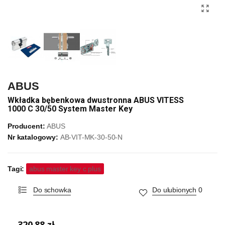
ABUS
Wkładka bębenkowa dwustronna ABUS VITESS
1000 C 30/50 System Master Key
Producent:
ABUS
Nr katalogowy:
AB-VIT-MK-30-50-N
Tagi:
abus master key c plus
Do schowka
Do ulubionych
0
320,88 zł