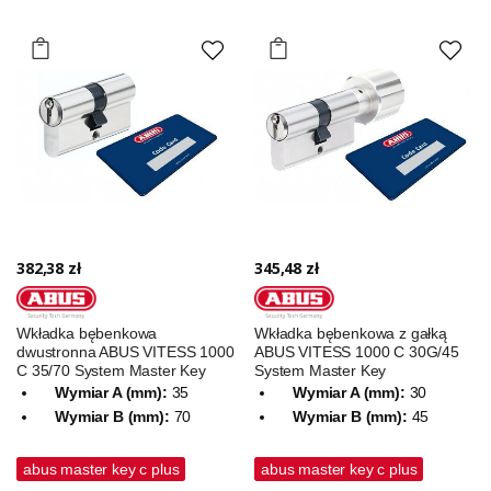
382,38 zł
345,48 zł
Wkładka bębenkowa
Wkładka bębenkowa z gałką
dwustronna ABUS VITESS 1000
ABUS VITESS 1000 C 30G/45
C 35/70 System Master Key
System Master Key
Wymiar A (mm):
35
Wymiar A (mm):
30
Wymiar B (mm):
70
Wymiar B (mm):
45
abus master key c plus
abus master key c plus