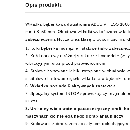
Opis produktu
Wkładka bębenkowa dwustronna ABUS VITESS 1000 C 
mm i B: 50 mm. Obudowa wkładki wykończona w kolor
zabezpieczenia klucza oraz klasę C odporności na 
1. Kołki bębenka mosiężne i stalowe (jako zabezpie
2. Kołki obudowy o różnej strukturze i materiale (w
wibracyjnymi oraz przed przewierceniem
4. Stalowe hartowane igiełki zatopione w obudowie 
5. Stalowe hartowane igiełki wkładane w bębenku c
6. Wkładka posiada 6 aktywnych zastawek
7. Specjalny system INTOP sprawdzający oryginalnoś
klucza
8. Unikalny wielokrotnie paracentryczny profil k
maszynach do nielegalnego dorabiania kluczy
9. Kodowane żebro razem ze sztyftem dekodującym