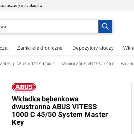
- zapraszamy do zakupów!
cza
Zamki elektroniczne
Depozytory kluczy
Wkła
 ABUS
|
ABUS VITESS 1000 C
|
Wkładki ABUS VITESS 1000 C
|
Wkładk
Wkładka bębenkowa
dwustronna ABUS VITESS
1000 C 45/50 System Master
Key