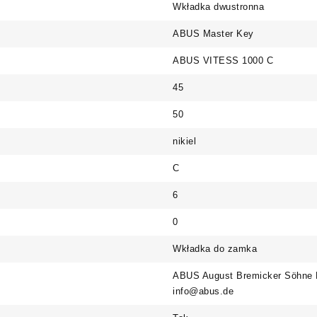
Wkładka dwustronna
ABUS Master Key
ABUS VITESS 1000 C
45
50
nikiel
C
6
0
Wkładka do zamka
ABUS August Bremicker Söhne KG
info@abus.de