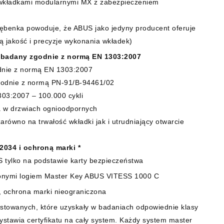
 wkładkami modularnymi MX z zabezpieczeniem
bębenka powoduje, że ABUS jako jedyny producent oferuje
ą jakość i precyzje wykonania wkładek)
 badany zgodnie z normą EN 1303:2007
odnie z normą EN 1303:2007
godnie z normą PN-91/B-94461/02
03:2007 – 100.000 cykli
a w drzwiach ognioodpornych
arówno na trwałość wkładki jak i utrudniający otwarcie
034 i ochroną marki *
 tylko na podstawie karty bezpieczeństwa
zonymi logiem Master Key ABUS VITESS 1000 C
, ochrona marki nieograniczona
stowanych, które uzyskały w badaniach odpowiednie klasy
wystawia certyfikatu na cały system. Każdy system master