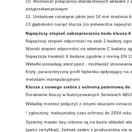
10. Możliwość połączenia standardowych wkładek z
antyprzełamaniowym
11. Unikatowe rozwiąnie jakim jest 14 mm średnica 
13 głębokości nacięć klucza (co potwierdza najwyższ
Najwyższy stopień zabezpieczenia kodu klucza 6
Najwyższy stopień odporności na atak 2 badany zg
Wysoki stopień odporności na włamanie C badany z
Najwyższa trwałość 6 badana zgodnie z normą EN 13
Wkładki posiadają atest ppoż - możliwość stosowani
Kryty, paracentryczny profil bębenka wpływający na z
metodami manipulacyjnymi
Klucze z nowego srebra z ochroną patentową do 2
Dorabianie kluczy w Autoryzowanych Serwisach ABUS
Wkładkę możesz połączyć z innymi okuciami oznac
* zgłoszony, maksymalny czas ochrony do 2034 roku
Systemy master key robione są na bazie wkładek ate
(patrz certyfikat). Jednak żaden z producentów nie 