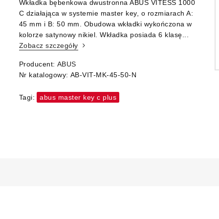
Wkładka bębenkowa dwustronna ABUS VITESS 1000
C działająca w systemie master key, o rozmiarach A:
45 mm i B: 50 mm. Obudowa wkładki wykończona w
kolorze satynowy nikiel. Wkładka posiada 6 klasę...
Zobacz szczegóły
Producent:
ABUS
Nr katalogowy:
AB-VIT-MK-45-50-N
Tagi:
abus master key c plus