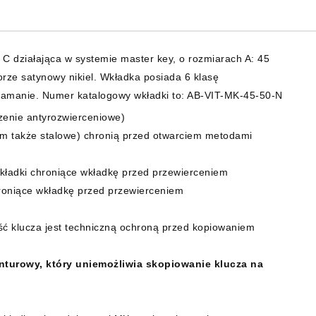
działająca w systemie master key, o rozmiarach A: 45
ze satynowy nikiel. Wkładka posiada 6 klasę
włamanie. Numer katalogowy wkładki to: AB-VIT-MK-45-50-N
czenie antyrozwierceniowe)
 tym także stalowe) chronią przed otwarciem metodami
wkładki chroniące wkładkę przed przewierceniem
hroniące wkładkę przed przewierceniem
ć klucza jest techniczną ochroną przed kopiowaniem
onturowy, który uniemożliwia skopiowanie klucza na