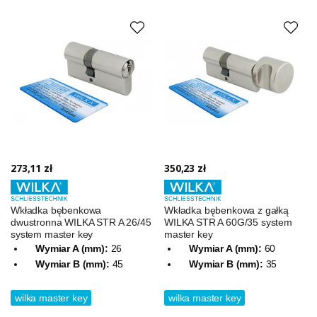
273,11 zł
350,23 zł
Wkładka bębenkowa
Wkładka bębenkowa z gałką
dwustronna WILKA STR A 26/45
WILKA STR A 60G/35 system
system master key
master key
Wymiar A (mm):
26
Wymiar A (mm):
60
Wymiar B (mm):
45
Wymiar B (mm):
35
wilka master key
wilka master key