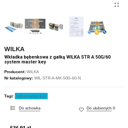
WILKA
Wkładka bębenkowa z gałką WILKA STR A 50G/60
system master key
Producent:
WILKA
Nr katalogowy:
WIL-STR-A-MK-50G-60-N
Tagi:
wilka master key
Do schowka
Do ulubionych
0
536,91 zł