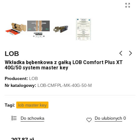
LOB
Wkładka bębenkowa z gałką LOB Comfort Plus XT
40G/50 system master key
Producent:
LOB
Nr katalogowy:
LOB-CMFPL-MK-40G-50-M
Tagi:
lob master key
Do schowka
Do ulubionych
0
207,87 zł