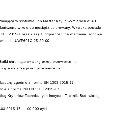
iałająca w systemie Lob Master Key, o wymiarach A: 40
kończona w kolorze mosiądz polerowany. Wkładka posiada
1303:2015-1 oraz klasę C odporności na włamanie, zgodnie
 wkładki: UWP601C-25-20-00.
kładki chroniące wkładkę przed przewierceniem
oniące wkładkę przed przewierceniem
badany zgodnie z normą EN 1303:2015-17
odnie z normą PN EN 1303:2015-17
ług Kryteriów Technicznych Instytutu Techniki Budowlanej
03:2015-17 – 100.000 cykli