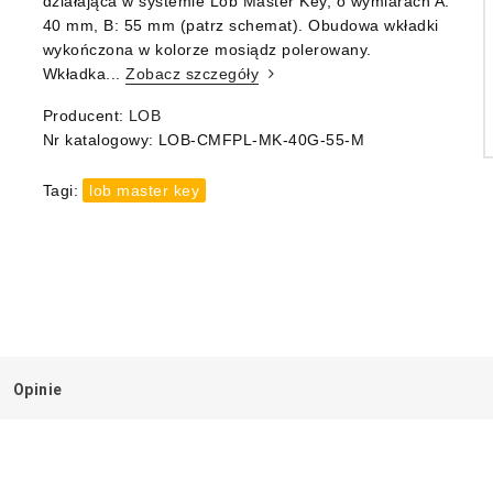
działająca w systemie Lob Master Key, o wymiarach A:
40 mm, B: 55 mm (patrz schemat). Obudowa wkładki
wykończona w kolorze mosiądz polerowany.
Wkładka...
Zobacz szczegóły
Producent:
LOB
Nr katalogowy:
LOB-CMFPL-MK-40G-55-M
Tagi:
lob master key
Opinie