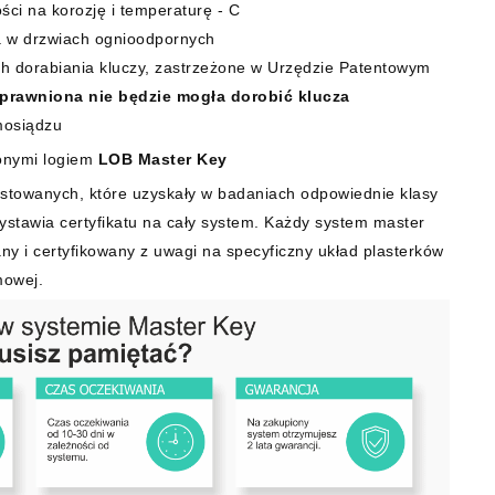
ci na korozję i temperaturę - C
a w drzwiach ognioodpornych
ch dorabiania kluczy, zastrzeżone w Urzędzie Patentowym
prawniona nie będzie mogła dorobić klucza
mosiądzu
onymi logiem
LOB Master Key
stowanych, które uzyskały w badaniach odpowiednie klasy
wystawia certyfikatu na cały system. Każdy system master
ny i certyfikowany z uwagi na specyficzny układ plasterków
mowej.