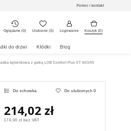
Pomoc i kontakt
Oglądane (0)
Ulubione (
0
)
Logowanie
Koszyk (
0
)
dki do drzwi
Kłódki
Blog
adka bębenkowa z gałką LOB Comfort Plus XT 40G/55
Do schowka
Do ulubionych
0
214,02 zł
174,00 zł
bez VAT