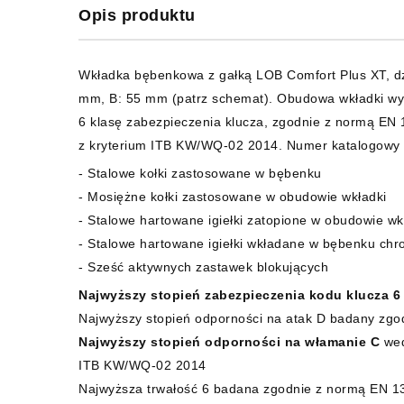
Opis produktu
Wkładka bębenkowa z gałką LOB Comfort Plus XT, dz
mm, B: 55 mm (patrz schemat). Obudowa wkładki wy
6 klasę zabezpieczenia klucza, zgodnie z normą EN 
z kryterium ITB KW/WQ-02 2014. Numer katalogowy
- Stalowe kołki zastosowane w bębenku
- Mosiężne kołki zastosowane w obudowie wkładki
- Stalowe hartowane igiełki zatopione w obudowie w
- Stalowe hartowane igiełki wkładane w bębenku chr
- Sześć aktywnych zastawek blokujących
Najwyższy stopień zabezpieczenia kodu klucza 6
Najwyższy stopień odporności na atak D badany zg
Najwyższy stopień odporności na włamanie C
wed
ITB KW/WQ-02 2014
Najwyższa trwałość 6 badana zgodnie z normą EN 13