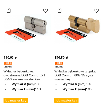
190,65 zł
196,80 zł
Wkładka bębenkowa
Wkładka bębenkowa z gałką
dwustronna LOB Comfort XT
LOB Comfort 60G/35 system
50/50 system master key
master key
Wymiar A (mm):
50
Wymiar A (mm):
60
Wymiar B (mm):
50
Wymiar B (mm):
35
lob master key
lob master key