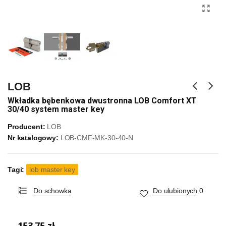
LOB
Wkładka bębenkowa dwustronna LOB Comfort XT
30/40 system master key
Producent:
LOB
Nr katalogowy:
LOB-CMF-MK-30-40-N
Tagi:
lob master key
Do schowka
Do ulubionych
0
153,75 zł