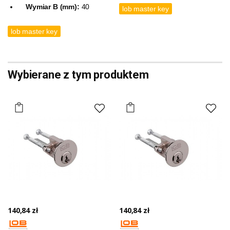
Wymiar B (mm):
40
lob master key
lob master key
Wybierane z tym produktem
140,84 zł
140,84 zł