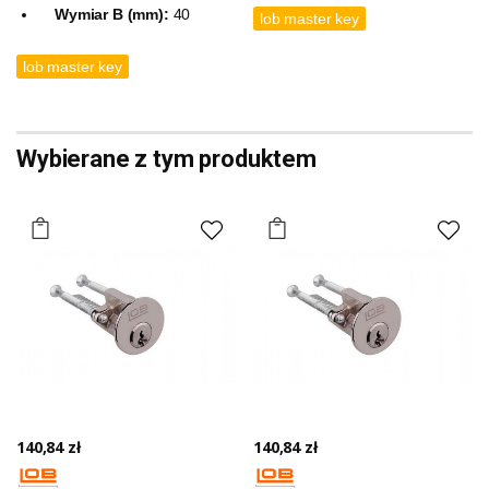
Wymiar B (mm):
40
lob master key
lob master key
Wybierane z tym produktem
140,84 zł
140,84 zł