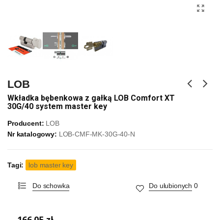
LOB
Wkładka bębenkowa z gałką LOB Comfort XT
30G/40 system master key
Producent:
LOB
Nr katalogowy:
LOB-CMF-MK-30G-40-N
Tagi:
lob master key
Do schowka
Do ulubionych
0
166,05 zł