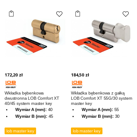
172,20 zł
184,50 zł
Wkładka bębenkowa
Wkładka bębenkowa z gałką
dwustronna LOB Comfort XT
LOB Comfort XT 55G/30 system
40/45 system master key
master key
Wymiar A (mm):
40
Wymiar A (mm):
55
Wymiar B (mm):
45
Wymiar B (mm):
30
lob master key
lob master key