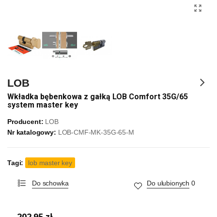
LOB
Wkładka bębenkowa z gałką LOB Comfort 35G/65
system master key
Producent:
LOB
Nr katalogowy:
LOB-CMF-MK-35G-65-M
Tagi:
lob master key
Do schowka
Do ulubionych
0
202,95 zł