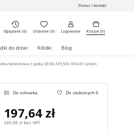
Pomoc i kontakt
Oglądane (0)
Ulubione (
0
)
Logowanie
Koszyk (
0
)
dki do drzwi
Kłódki
Blog
adka bębenkowa z gałką GEGE AP1500 30G/35 system
Do schowka
Do ulubionych
0
197,64 zł
160,68 zł
bez VAT