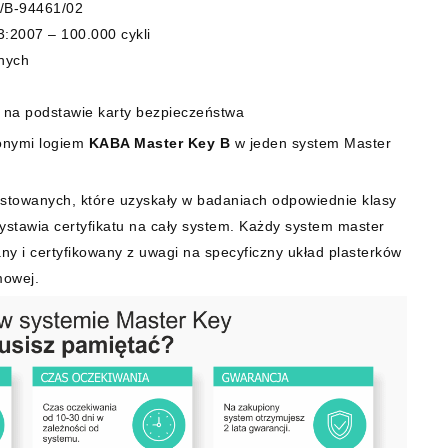
1/B-94461/02
:2007 – 100.000 cykli
nych
 na podstawie karty bezpieczeństwa
onymi logiem
KABA Master Key B
w jeden system Master
stowanych, które uzyskały w badaniach odpowiednie klasy
wystawia certyfikatu na cały system. Każdy system master
ny i certyfikowany z uwagi na specyficzny układ plasterków
mowej.