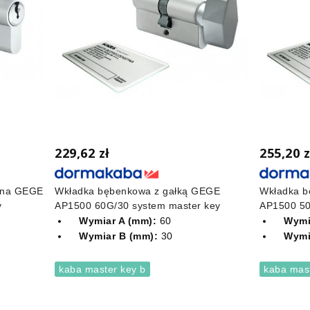
229,62 zł
255,20 z
nna GEGE
Wkładka bębenkowa z gałką GEGE
Wkładka b
y
AP1500 60G/30 system master key
AP1500 50
Wymiar A (mm):
60
Wymi
Wymiar B (mm):
30
Wymi
kaba master key b
kaba mast