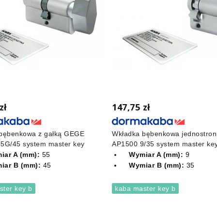
zł
147,75 zł
bębenkowa z gałką GEGE
Wkładka bębenkowa jednostro
5G/45 system master key
AP1500 9/35 system master ke
iar A (mm):
55
Wymiar A (mm):
9
iar B (mm):
45
Wymiar B (mm):
35
ster key b
kaba master key b