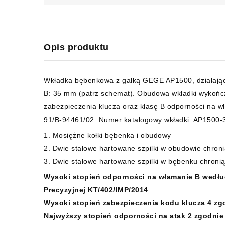
Opis produktu
Wkładka bębenkowa z gałką GEGE AP1500, działając
B: 35 mm (patrz schemat). Obudowa wkładki wykończ
zabezpieczenia klucza oraz klasę B odporności na 
91/B-94461/02. Numer katalogowy wkładki: AP1500
1. Mosiężne kołki bębenka i obudowy
2. Dwie stalowe hartowane szpilki w obudowie chron
3. Dwie stalowe hartowane szpilki w bębenku chroni
Wysoki stopień odporności na włamanie B według
Precyzyjnej KT/402/IMP/2014
Wysoki stopień zabezpieczenia kodu klucza 4 zg
Najwyższy stopień odporności na atak 2 zgodnie