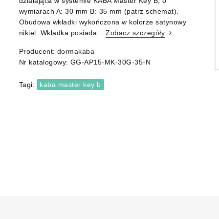
działająca w systemie KABA Master Key B, o
wymiarach A: 30 mm B: 35 mm (patrz schemat).
Obudowa wkładki wykończona w kolorze satynowy
nikiel. Wkładka posiada...
Zobacz szczegóły
Producent:
dormakaba
Nr katalogowy:
GG-AP15-MK-30G-35-N
Tagi:
kaba master key b