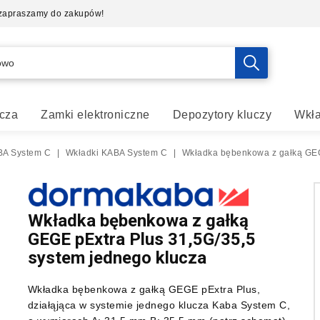
- zapraszamy do zakupów!
cza
Zamki elektroniczne
Depozytory kluczy
Wkła
A System C
|
Wkładki KABA System C
|
Wkładka bębenkowa z gałką GEG
Wkładka bębenkowa z gałką
GEGE pExtra Plus 31,5G/35,5
system jednego klucza
Wkładka bębenkowa z gałką GEGE pExtra Plus,
działąjąca w systemie jednego klucza Kaba System C,