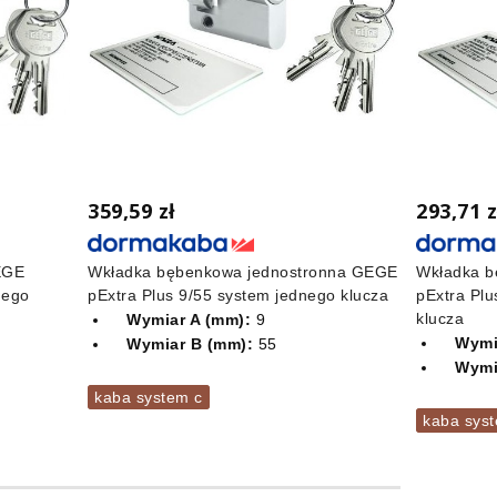
359,59 zł
293,71 z
EGE
Wkładka bębenkowa jednostronna GEGE
Wkładka b
nego
pExtra Plus 9/55 system jednego klucza
pExtra Plu
klucza
Wymiar A (mm):
9
Wymi
Wymiar B (mm):
55
Wymi
kaba system c
kaba sys