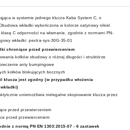
ąjąca w systemie jednego klucza Kaba System C, o
Obudowa wkładki wykończona w kolorze satynowy nikiel.
z klasę C odporności na włamanie, zgodnie z normami PN-
gowy wkładki: pextra-sys-30G-35-01
dki chroniące przed przewierceniem
wania kołków obudowy o różnej długości i struktórze
zpieczenie anty bumpingowe
ych kołków blokujących bocznych
il klucza jest zgodny (w przypadku włożenia
 wkładki)
raktytcznie uniemożliwia nielegalne skopiowanie klucza przez
iące przed przewierceniem
ące przed przewierceniem
odnie z normą PN EN 1303:2015-07 - 6 zastawek