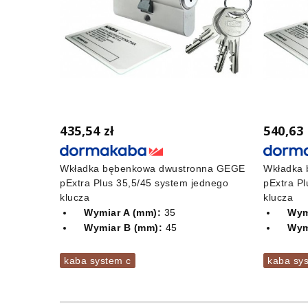
435,54 zł
540,63 
Wkładka bębenkowa dwustronna GEGE
Wkładka 
pExtra Plus 35,5/45 system jednego
pExtra P
klucza
klucza
Wymiar A (mm):
35
Wym
Wymiar B (mm):
45
Wym
kaba system c
kaba sy