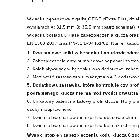
Wkładka bębenkowa z gałką GEGE pExtra Plus, dział
wymiarach A: 31,5 mm B: 35,5 mm (patrz schemat). 
Wkładka posiada 6 klasę zabezpieczenia klucza ora
EN 1303:2007 oraz PN-91/B-94461/02. Numer katalo
1. Dwa stalowe kołki w bębenku i obudowie wkła
2. Zabezpieczenie anty bumpingowe w posaci zastoso
3. Kołek pływający w bębenku jako dodatkowe zabe
4. Możliwość zastosowania maksymalnie 3 dodatkow
5. Dodatkowa zastawka, która kontroluje czy prof
podrabianego klucza nie ma możliwości otwarcia
6. Unikatowy patent na kątowy profil klucza, który p
osoby nieuprawnione
7. Dwie stalowe hartowane szpilki w obudowie chron
8. Dwie stalowe hartowane szpilki w bębenku chroni
Wysoki stopień zabezpieczenia kodu klucza 6 zg