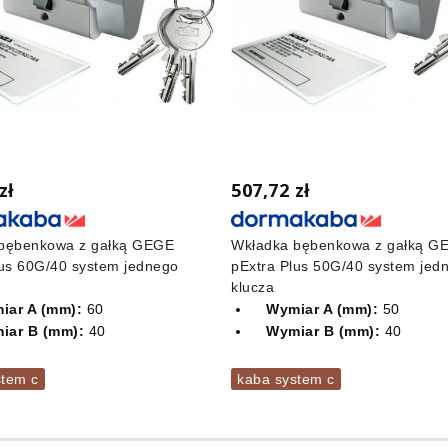
zł
507,72 zł
bębenkowa z gałką GEGE
Wkładka bębenkowa z gałką G
lus 60G/40 system jednego
pExtra Plus 50G/40 system jed
klucza
iar A (mm):
60
Wymiar A (mm):
50
iar B (mm):
40
Wymiar B (mm):
40
stem c
kaba system c