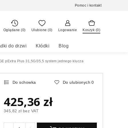
Pomoc i kontakt
Oglądane (0)
Ulubione (
0
)
Logowanie
Koszyk (
0
)
dki do drzwi
Kłódki
Blog
E pExtra Plus 31,5G/35,5 system jednego klucza
Do schowka
Do ulubionych
0
425,36 zł
345,82 zł
bez VAT