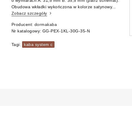
o wymiarach A: 31,5 mm B: 35,5 mm (patrz schemat).
Obudowa wkładki wykończona w kolorze satynowy...
Zobacz szczegóły
Producent:
dormakaba
Nr katalogowy:
GG-PEX-1KL-30G-35-N
Tagi:
kaba system c