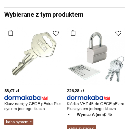
Wybierane z tym produktem
85,07 zł
226,28 zł
Klucz nacięty GEGE pExtra Plus
Kłódka VHZ 45 do GEGE pExtra
system jednego klucza
Plus system jednego klucza
Wymiar A (mm):
45
kaba system c
kaba system c