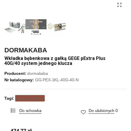
DORMAKABA
Wkładka bębenkowa z gałką GEGE pExtra Plus
40G/40 system jednego klucza
Producent:
dormakaba
Nr katalogowy:
GG-PEX-1KL-40G-40-N
Tagi:
kaba system c
Do schowka
Do ulubionych
0
474,77 zł