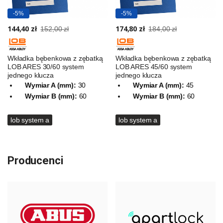
-5%
-5%
144,40 zł
174,80 zł
152,00 zł
184,00 zł
Wkładka bębenkowa z zębatką
Wkładka bębenkowa z zębatką
LOB ARES 30/60 system
LOB ARES 45/60 system
jednego klucza
jednego klucza
Wymiar A (mm):
30
Wymiar A (mm):
45
Wymiar B (mm):
60
Wymiar B (mm):
60
lob system a
lob system a
Producenci