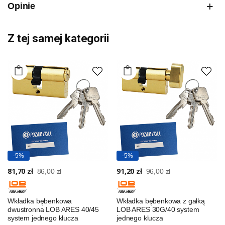
Opinie
Z tej samej kategorii
-5%
-5%
81,70 zł
91,20 zł
86,00 zł
96,00 zł
Wkładka bębenkowa
Wkładka bębenkowa z gałką
dwustronna LOB ARES 40/45
LOB ARES 30G/40 system
system jednego klucza
jednego klucza