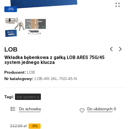
-5%
LOB
Wkładka bębenkowa z gałką LOB ARES 75G/45
system jednego klucza
Producent:
LOB
Nr katalogowy:
LOB-AR-1KL-75G-45-N
Tagi:
lob system a
Do schowka
Do ulubionych
0
212,00 zł
-5%