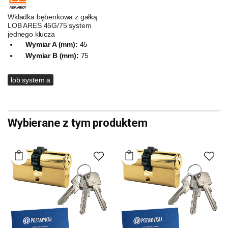
Wkładka bębenkowa z gałką
LOB ARES 45G/75 system
jednego klucza
Wymiar A (mm):
45
Wymiar B (mm):
75
lob system a
Wybierane z tym produktem