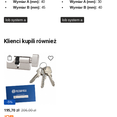
Wymiar A (mm):
40
Wymiar A (mm):
30
Wymiar B (mm):
45
Wymiar B (mm):
40
lob system a
lob system a
Klienci kupili również
-5%
195,70 zł
206,00 zł