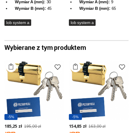
Wymiar A (mm):
30
Wymiar A (mm):
9
Wymiar B (mm):
45
Wymiar B (mm):
65
lob system a
lob system a
Wybierane z tym produktem
-5%
-5%
185,25 zł
154,85 zł
195,00 zł
163,00 zł