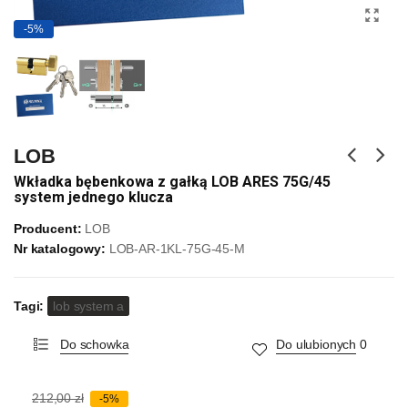
-5%
LOB
Wkładka bębenkowa z gałką LOB ARES 75G/45
system jednego klucza
Producent:
LOB
Nr katalogowy:
LOB-AR-1KL-75G-45-M
Tagi:
lob system a
Do schowka
Do ulubionych
0
212,00 zł
-5%