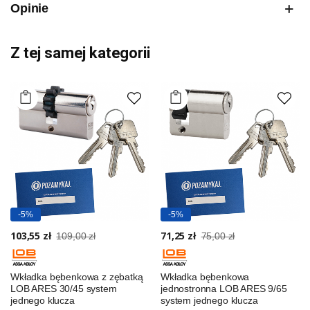
Opinie
Z tej samej kategorii
-5%
-5%
103,55 zł
71,25 zł
109,00 zł
75,00 zł
Wkładka bębenkowa z zębatką
Wkładka bębenkowa
LOB ARES 30/45 system
jednostronna LOB ARES 9/65
jednego klucza
system jednego klucza