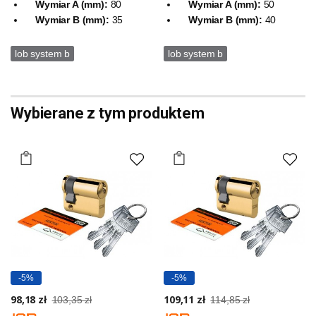
Wymiar A (mm):
80
Wymiar A (mm):
50
Wymiar B (mm):
35
Wymiar B (mm):
40
lob system b
lob system b
Wybierane z tym produktem
-5%
-5%
98,18 zł
109,11 zł
103,35 zł
114,85 zł