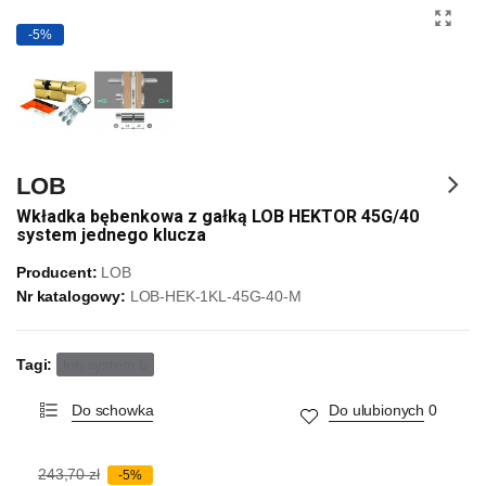
-5%
LOB
Wkładka bębenkowa z gałką LOB HEKTOR 45G/40
system jednego klucza
Producent:
LOB
Nr katalogowy:
LOB-HEK-1KL-45G-40-M
Tagi:
lob system b
Do schowka
Do ulubionych
0
243,70 zł
-5%