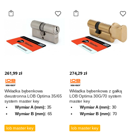
261,99 zł
274,29 zł
Wkładka bębenkowa
Wkładka bębenkowa z gałką
dwustronna LOB Optima 35/65
LOB Optima 30G/70 system
system master key
master key
Wymiar A (mm):
35
Wymiar A (mm):
30
Wymiar B (mm):
65
Wymiar B (mm):
70
lob master key
lob master key