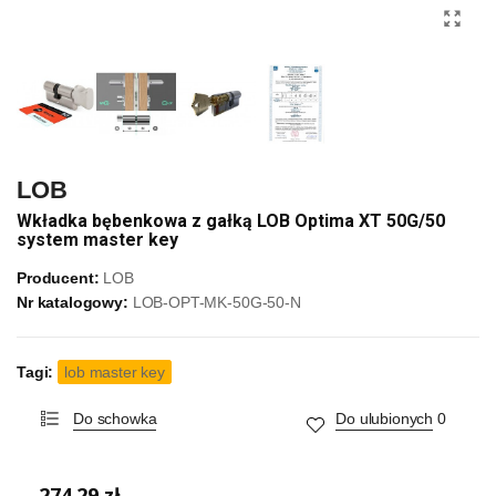
LOB
Wkładka bębenkowa z gałką LOB Optima XT 50G/50
system master key
Producent:
LOB
Nr katalogowy:
LOB-OPT-MK-50G-50-N
Tagi:
lob master key
Do schowka
Do ulubionych
0
274,29 zł