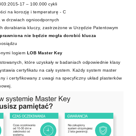
03:2015-17 – 100.000 cykli
ci na korozję i temperaturę - C
a w drzwiach ognioodpornych
ch dorabiania kluczy, zastrzeżone w Urzędzie Patentowym
prawniona nie będzie mogła dorobić klucza
mosiądzu
onymi logiem
LOB Master Key
stowanych, które uzyskały w badaniach odpowiednie klasy
wystawia certyfikatu na cały system. Każdy system master
ny i certyfikowany z uwagi na specyficzny układ plasterków
mowej.