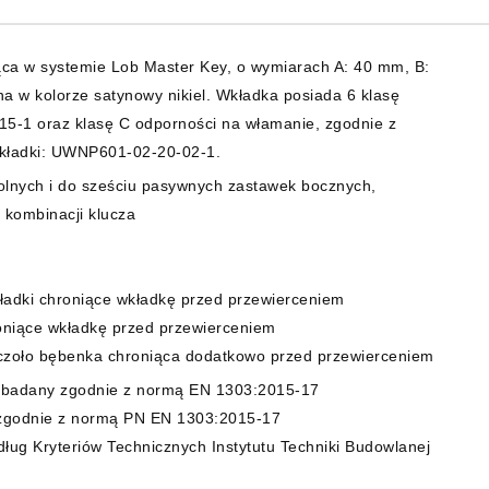
ca w systemie Lob Master Key, o wymiarach A: 40 mm, B:
 w kolorze satynowy nikiel. Wkładka posiada 6 klasę
15-1 oraz klasę C odporności na włamanie, zgodnie z
kładki: UWNP601-02-20-02-1.
olnych i do sześciu pasywnych zastawek bocznych,
 kombinacji klucza
kładki chroniące wkładkę przed przewierceniem
oniące wkładkę przed przewierceniem
czoło bębenka chroniąca dodatkowo przed przewierceniem
badany zgodnie z normą EN 1303:2015-17
godnie z normą PN EN 1303:2015-17
ług Kryteriów Technicznych Instytutu Techniki Budowlanej