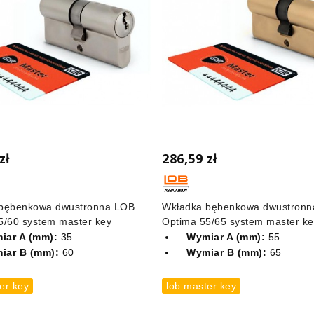
zł
286,59 zł
bębenkowa dwustronna LOB
Wkładka bębenkowa dwustronn
5/60 system master key
Optima 55/65 system master ke
iar A (mm):
35
Wymiar A (mm):
55
iar B (mm):
60
Wymiar B (mm):
65
er key
lob master key