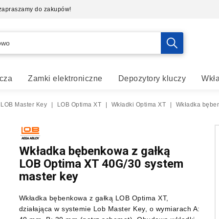
- zapraszamy do zakupów!
cza
Zamki elektroniczne
Depozytory kluczy
Wkła
 LOB Master Key
|
LOB Optima XT
|
Wkładki Optima XT
|
Wkładka bęben
Wkładka bębenkowa z gałką
LOB Optima XT 40G/30 system
master key
Wkładka bębenkowa z gałką LOB Optima XT,
działająca w systemie Lob Master Key, o wymiarach A: