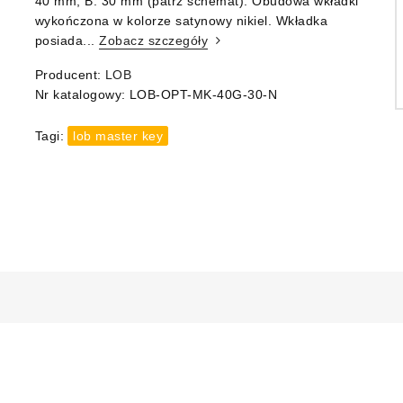
40 mm, B: 30 mm (patrz schemat). Obudowa wkładki
wykończona w kolorze satynowy nikiel. Wkładka
posiada...
Zobacz szczegóły
Producent:
LOB
Nr katalogowy:
LOB-OPT-MK-40G-30-N
Tagi:
lob master key