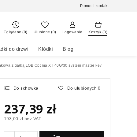
Pomoc i kontakt
Oglądane (0)
Ulubione (
0
)
Logowanie
Koszyk (
0
)
dki do drzwi
Kłódki
Blog
kowa z gałką LOB Optima XT 40G/30 system master key
Do schowka
Do ulubionych
0
237,39 zł
193,00 zł
bez VAT