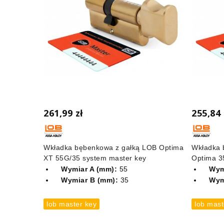
261,99 zł
255,84 
Wkładka bębenkowa z gałką LOB Optima
Wkładka 
XT 55G/35 system master key
Optima 3
Wymiar A (mm):
55
Wym
Wymiar B (mm):
35
Wym
lob master key
lob mast