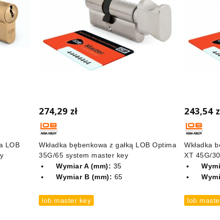
274,29 zł
243,54 z
a LOB
Wkładka bębenkowa z gałką LOB Optima
Wkładka b
y
35G/65 system master key
XT 45G/30
Wymiar A (mm):
35
Wymi
Wymiar B (mm):
65
Wymi
lob master key
lob maste