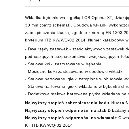
Wkładka bębenkowa z gałką LOB Optima XT, działają
30 mm (patrz schemat). Obudowa wkładki wykończona
zabezpieczenia klucza, zgodnie z normą EN 1303:20
kryterium ITB KW/WQ-02 2014. Numer katalogowy w
- Dwa rzędy zastawek - sześc aktywnych zastawek d
podnoszących bezpieczeństwo i zwiększających ilość
- Stalowe kołki zastosowane w bębenku
- Mosiężne kołki zastosowane w obudowie wkładki
- Stalowe hartowane igiełki zatopione w obudowie w
- Stalowe hartowane igiełki wkładane w bębenku chr
- Dodatkowa stalowa hartowana płytka wkładana na 
Najwyższy stopień zabezpieczenia kodu klucza 6
Najwyższy stopień odporności na atak D
badany z
Najwyższy stopień odporności na włamanie C
wed
KT ITB KW/WQ-02 2014