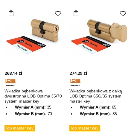
268,14 zł
274,29 zł
Wkładka bębenkowa
Wkładka bębenkowa z gałką
dwustronna LOB Optima 35/70
LOB Optima 65G/35 system
system master key
master key
Wymiar A (mm):
35
Wymiar A (mm):
65
Wymiar B (mm):
70
Wymiar B (mm):
35
lob master key
lob master key