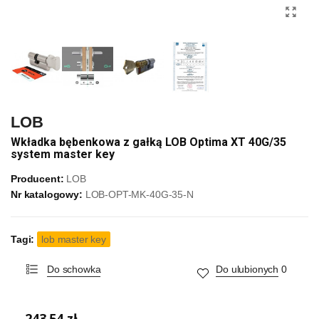
LOB
Wkładka bębenkowa z gałką LOB Optima XT 40G/35
system master key
Producent:
LOB
Nr katalogowy:
LOB-OPT-MK-40G-35-N
Tagi:
lob master key
Do schowka
Do ulubionych
0
243,54 zł