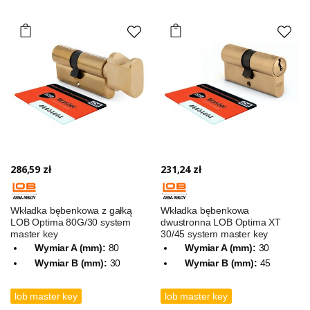
286,59 zł
231,24 zł
Wkładka bębenkowa z gałką
Wkładka bębenkowa
LOB Optima 80G/30 system
dwustronna LOB Optima XT
master key
30/45 system master key
Wymiar A (mm):
80
Wymiar A (mm):
30
Wymiar B (mm):
30
Wymiar B (mm):
45
lob master key
lob master key