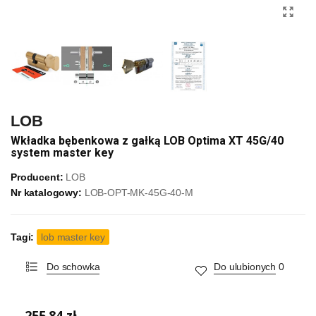
LOB
Wkładka bębenkowa z gałką LOB Optima XT 45G/40
system master key
Producent:
LOB
Nr katalogowy:
LOB-OPT-MK-45G-40-M
Tagi:
lob master key
Do schowka
Do ulubionych
0
255,84 zł