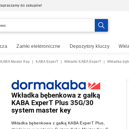
- zapraszamy do zakupów!
cza
Zamki elektroniczne
Depozytory kluczy
Wkła
 KABA Master Key
|
KABA ExperT
|
Wkładki KABA ExperT
|
Wkładka bęb
Wkładka bębenkowa z gałką
KABA ExperT Plus 35G/30
system master key
Wkładka bębenkowa z gałką KABA ExperT Plus,