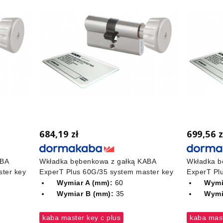
684,19 zł
699,56 z
ABA
Wkładka bębenkowa z gałką KABA
Wkładka b
ter key
ExperT Plus 60G/35 system master key
ExperT Pl
Wymiar A (mm):
60
Wymi
Wymiar B (mm):
35
Wymi
kaba master key c plus
kaba mast