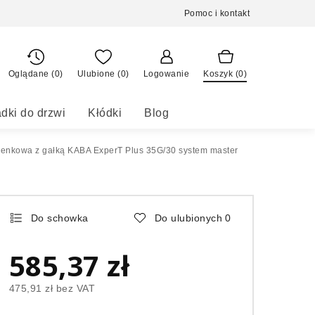
Pomoc i kontakt
Oglądane (0)
Ulubione (
0
)
Logowanie
Koszyk (
0
)
dki do drzwi
Kłódki
Blog
enkowa z gałką KABA ExperT Plus 35G/30 system master
Do schowka
Do ulubionych
0
585,37 zł
475,91 zł
bez VAT