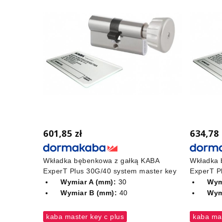
601,85 zł
634,78 
Wkładka bębenkowa z gałką KABA
Wkładka 
ExperT Plus 30G/40 system master key
ExperT P
Wymiar A (mm):
30
Wym
Wymiar B (mm):
40
Wym
kaba master key c plus
kaba mas