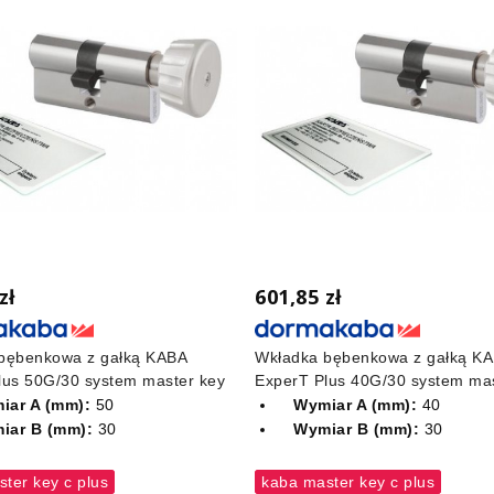
zł
601,85 zł
bębenkowa z gałką KABA
Wkładka bębenkowa z gałką K
lus 50G/30 system master key
ExperT Plus 40G/30 system mas
iar A (mm):
50
Wymiar A (mm):
40
iar B (mm):
30
Wymiar B (mm):
30
ter key c plus
kaba master key c plus