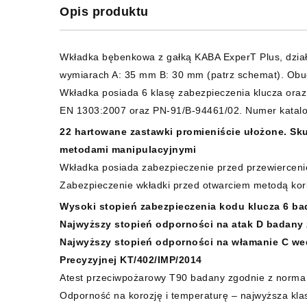
Opis produktu
Wkładka bębenkowa z gałką KABA ExperT Plus, dział
wymiarach A: 35 mm B: 30 mm (patrz schemat). Obud
Wkładka posiada 6 klasę zabezpieczenia klucza ora
EN 1303:2007 oraz PN-91/B-94461/02. Numer katalo
22 hartowane zastawki promieniście ułożone. Sk
metodami manipulacyjnymi
Wkładka posiada zabezpieczenie przed przewiercen
Zabezpieczenie wkładki przed otwarciem metodą ko
Wysoki stopień zabezpieczenia kodu klucza 6 b
Najwyższy stopień odporności na atak D badany
Najwyższy stopień odporności na włamanie C wed
Precyzyjnej KT/402/IMP/2014
Atest przeciwpożarowy T90 badany zgodnie z norm
Odporność na korozję i temperaturę – najwyższa kla