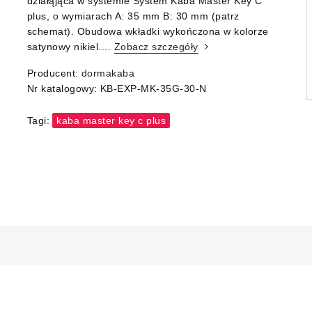
działąjąca w systemie System Kaba Master Key C
plus, o wymiarach A: 35 mm B: 30 mm (patrz
schemat). Obudowa wkładki wykończona w kolorze
satynowy nikiel....
Zobacz szczegóły
Producent:
dormakaba
Nr katalogowy:
KB-EXP-MK-35G-30-N
Tagi:
kaba master key c plus