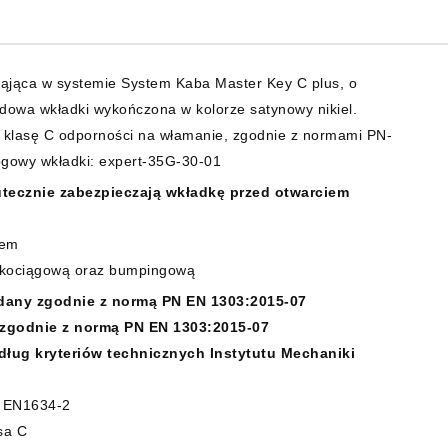
ąjąca w systemie System Kaba Master Key C plus, o
owa wkładki wykończona w kolorze satynowy nikiel.
z klasę C odporności na włamanie, zgodnie z normami PN-
gowy wkładki: expert-35G-30-01
utecznie zabezpieczają wkładkę przed otwarciem
iem
rkociągową oraz bumpingową
adany zgodnie z normą PN EN 1303:2015-07
 zgodnie z normą PN EN 1303:2015-07
ług kryteriów technicznych Instytutu Mechaniki
a EN1634-2
sa C