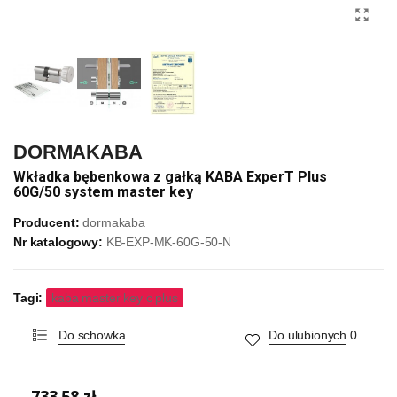
DORMAKABA
Wkładka bębenkowa z gałką KABA ExperT Plus
60G/50 system master key
Producent:
dormakaba
Nr katalogowy:
KB-EXP-MK-60G-50-N
Tagi:
kaba master key c plus
Do schowka
Do ulubionych
0
733,58 zł