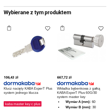
Wybierane z tym produktem
106,43 zł
667,72 zł
Klucz nacięty KABA ExperT Plus
Wkładka bębenkowa z gałką
system jednego klucza
KABA ExperT Plus 60G/30
system master key
Wymiar A (mm):
60
kaba master key c plus
Wymiar B (mm):
30