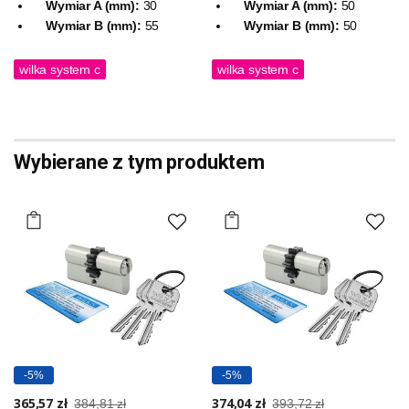
Wymiar A (mm):
30
Wymiar A (mm):
50
Wymiar B (mm):
55
Wymiar B (mm):
50
wilka system c
wilka system c
Wybierane z tym produktem
-5%
-5%
365,57 zł
374,04 zł
384,81 zł
393,72 zł