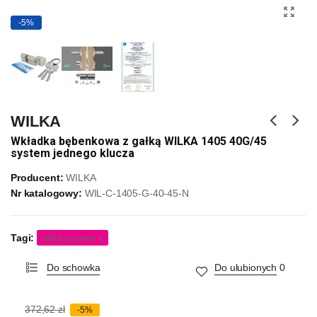
-5%
WILKA
Wkładka bębenkowa z gałką WILKA 1405 40G/45
system jednego klucza
Producent:
WILKA
Nr katalogowy:
WIL-C-1405-G-40-45-N
Tagi:
wilka system c
Do schowka
Do ulubionych
0
372,62 zł
-5%