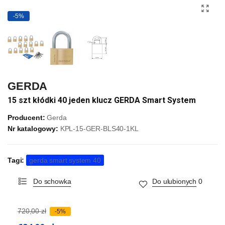
-5%
GERDA
15 szt kłódki 40 jeden klucz GERDA Smart System
Producent:
Gerda
Nr katalogowy:
KPL-15-GER-BLS40-1KL
Tagi:
gerda smart system 40
Do schowka
Do ulubionych
0
720,00 zł
-5%