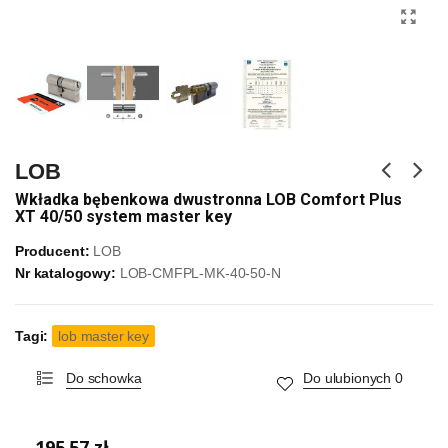
LOB
Wkładka bębenkowa dwustronna LOB Comfort Plus
XT 40/50 system master key
Producent:
LOB
Nr katalogowy:
LOB-CMFPL-MK-40-50-N
Tagi:
lob master key
Do schowka
Do ulubionych
0
195,57 zł