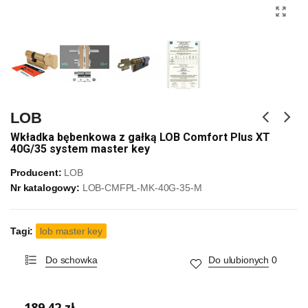
LOB
Wkładka bębenkowa z gałką LOB Comfort Plus XT
40G/35 system master key
Producent:
LOB
Nr katalogowy:
LOB-CMFPL-MK-40G-35-M
Tagi:
lob master key
Do schowka
Do ulubionych
0
189,42 zł