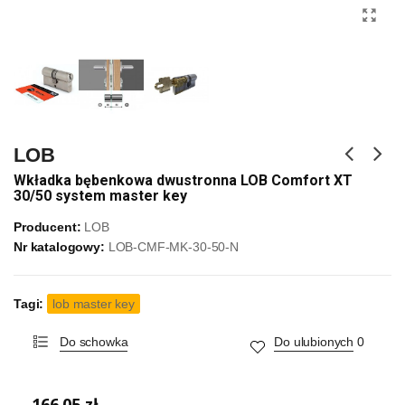
LOB
Wkładka bębenkowa dwustronna LOB Comfort XT
30/50 system master key
Producent:
LOB
Nr katalogowy:
LOB-CMF-MK-30-50-N
Tagi:
lob master key
Do schowka
Do ulubionych
0
166,05 zł