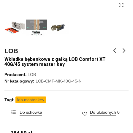
LOB
Wkładka bębenkowa z gałką LOB Comfort XT
40G/45 system master key
Producent:
LOB
Nr katalogowy:
LOB-CMF-MK-40G-45-N
Tagi:
lob master key
Do schowka
Do ulubionych
0
184,50 zł