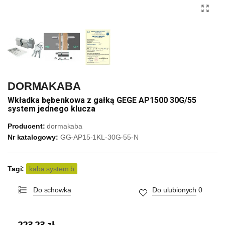
DORMAKABA
Wkładka bębenkowa z gałką GEGE AP1500 30G/55
system jednego klucza
Producent:
dormakaba
Nr katalogowy:
GG-AP15-1KL-30G-55-N
Tagi:
kaba system b
Do schowka
Do ulubionych
0
223,23 zł