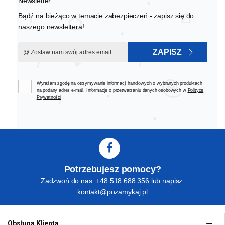
Newsletter
Bądź na bieżąco w temacie zabezpieczeń - zapisz się do
naszego newslettera!
ZAPISZ
Wyrażam zgodę na otrzymywanie informacji handlowych o wybranych produktach
na podany adres e-mail. Informacje o przetwarzaniu danych osobowych w
Polityce
Prywatności
Potrzebujesz pomocy?
Zadzwoń do nas: +48 518 688 356 lub napisz:
kontakt@pozamykaj.pl
Obsługa Klienta