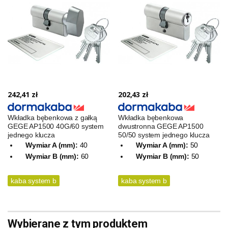
242,41 zł
202,43 zł
Wkładka bębenkowa z gałką
Wkładka bębenkowa
GEGE AP1500 40G/60 system
dwustronna GEGE AP1500
jednego klucza
50/50 system jednego klucza
Wymiar A (mm):
40
Wymiar A (mm):
50
Wymiar B (mm):
60
Wymiar B (mm):
50
kaba system b
kaba system b
Wybierane z tym produktem