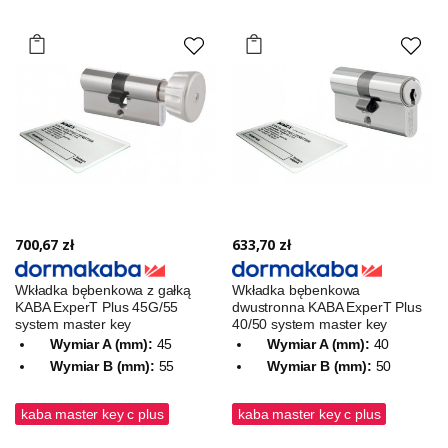
700,67 zł
633,70 zł
Wkładka bębenkowa z gałką
Wkładka bębenkowa
KABA ExperT Plus 45G/55
dwustronna KABA ExperT Plus
system master key
40/50 system master key
Wymiar A (mm):
45
Wymiar A (mm):
40
Wymiar B (mm):
55
Wymiar B (mm):
50
kaba master key c plus
kaba master key c plus