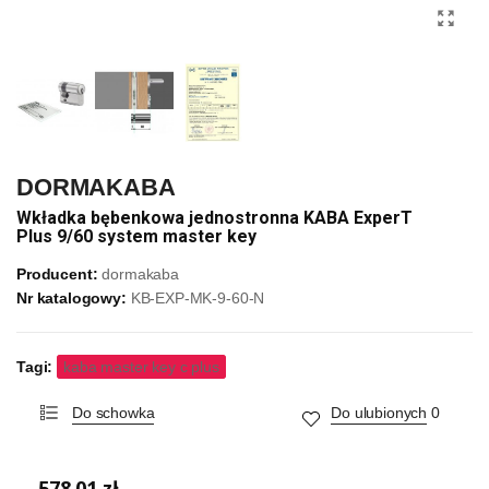
DORMAKABA
Wkładka bębenkowa jednostronna KABA ExperT
Plus 9/60 system master key
Producent:
dormakaba
Nr katalogowy:
KB-EXP-MK-9-60-N
Tagi:
kaba master key c plus
Do schowka
Do ulubionych
0
578,01 zł