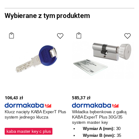
Wybierane z tym produktem
106,43 zł
585,37 zł
Klucz nacięty KABA ExperT Plus
Wkładka bębenkowa z gałką
system jednego klucza
KABA ExperT Plus 30G/35
system master key
Wymiar A (mm):
30
kaba master key c plus
Wymiar B (mm):
35