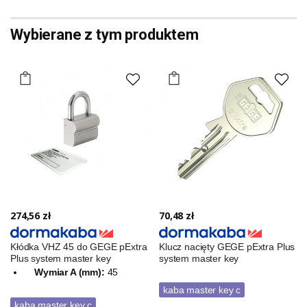
Wybierane z tym produktem
274,56 zł
70,48 zł
Kłódka VHZ 45 do GEGE pExtra
Klucz nacięty GEGE pExtra Plus
Plus system master key
system master key
Wymiar A (mm):
45
kaba master key c
kaba master key c