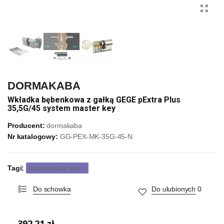
DORMAKABA
Wkładka bębenkowa z gałką GEGE pExtra Plus
35,5G/45 system master key
Producent:
dormakaba
Nr katalogowy:
GG-PEX-MK-35G-45-N
Tagi:
kaba master key c
Do schowka
Do ulubionych
0
392,21 zł