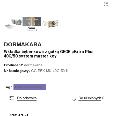
DORMAKABA
Wkładka bębenkowa z gałką GEGE pExtra Plus
40G/50 system master key
Producent:
dormakaba
Nr katalogowy:
GG-PEX-MK-40G-50-N
Tagi:
kaba master key c
Do schowka
Do ulubionych
0
425,17 zł