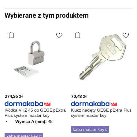
Wybierane z tym produktem
274,56 zł
70,48 zł
Kłódka VHZ 45 do GEGE pExtra
Klucz nacięty GEGE pExtra Plus
Plus system master key
system master key
Wymiar A (mm):
45
kaba master key c
kaba master key c