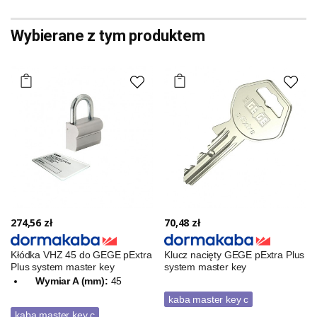
Wybierane z tym produktem
274,56 zł
70,48 zł
Kłódka VHZ 45 do GEGE pExtra
Klucz nacięty GEGE pExtra Plus
Plus system master key
system master key
Wymiar A (mm):
45
kaba master key c
kaba master key c