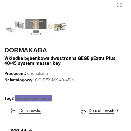
DORMAKABA
Wkładka bębenkowa dwustronna GEGE pExtra Plus
40/45 system master key
Producent:
dormakaba
Nr katalogowy:
GG-PEX-MK-40-45-N
Tagi:
kaba master key c
Do schowka
Do ulubionych
0
369,44 zł