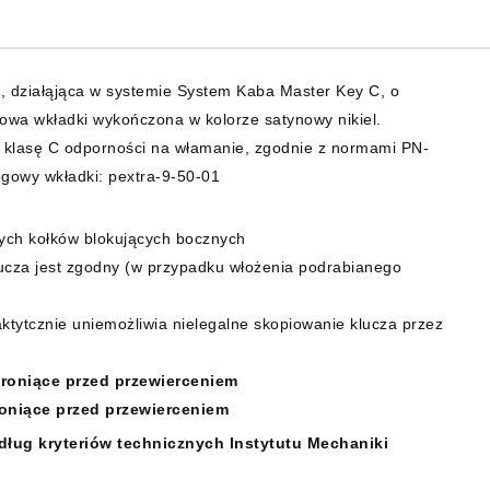
 działąjąca w systemie System Kaba Master Key C, o
wa wkładki wykończona w kolorze satynowy nikiel.
z klasę C odporności na włamanie, zgodnie z normami PN-
gowy wkładki: pextra-9-50-01
ych kołków blokujących bocznych
klucza jest zgodny (w przypadku włożenia podrabianego
raktytcznie uniemożliwia nielegalne skopiowanie klucza przez
hroniące przed przewierceniem
roniące przed przewierceniem
ług kryteriów technicznych Instytutu Mechaniki