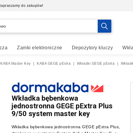
- zapraszamy do zakupów!
cza
Zamki elektroniczne
Depozytory kluczy
Wkła
 KABA Master Key
|
KABA GEGE pExtra
|
Wkładki GEGE pExtra
|
Wkładk
Wkładka bębenkowa
jednostronna GEGE pExtra Plus
9/50 system master key
Wkładka bębenkowa jednostronna GEGE pExtra Plus,