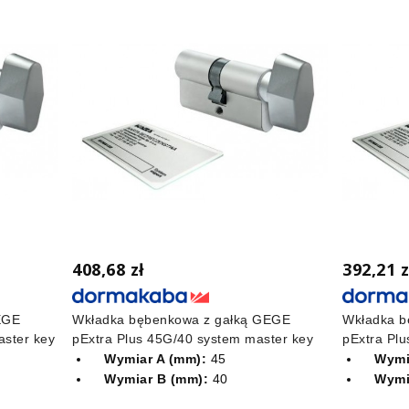
408,68 zł
392,21 z
EGE
Wkładka bębenkowa z gałką GEGE
Wkładka b
aster key
pExtra Plus 45G/40 system master key
pExtra Pl
Wymiar A (mm):
45
Wymi
Wymiar B (mm):
40
Wymi