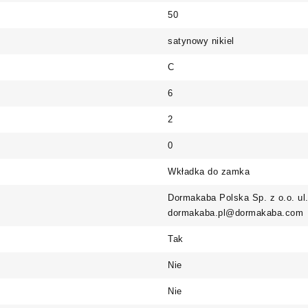
50
satynowy nikiel
C
6
2
0
Wkładka do zamka
Dormakaba Polska Sp. z o.o. ul
dormakaba.pl@dormakaba.com
Tak
Nie
Nie