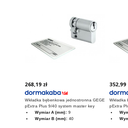
268,19 zł
352,99 
Wkładka bębenkowa jednostronna GEGE
Wkładka
pExtra Plus 9/40 system master key
pExtra Pl
Wymiar A (mm):
9
Wym
Wymiar B (mm):
40
Wym