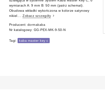
działąjąca w systemie System Kaba Master Key C, o
wymiarach A: 9 mm B: 50 mm (patrz schemat).
Obudowa wkładki wykończona w kolorze satynowy
nikiel....
Zobacz szczegóły
Producent:
dormakaba
Nr katalogowy:
GG-PEX-MK-9-50-N
Tagi:
kaba master key c