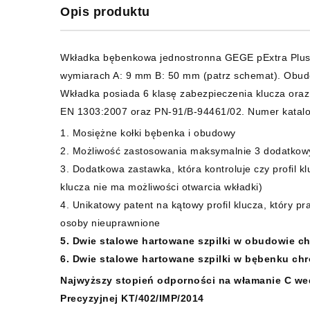
Opis produktu
Wkładka bębenkowa jednostronna GEGE pExtra Plus,
wymiarach A: 9 mm B: 50 mm (patrz schemat). Obudo
Wkładka posiada 6 klasę zabezpieczenia klucza ora
EN 1303:2007 oraz PN-91/B-94461/02. Numer katalo
1. Mosiężne kołki bębenka i obudowy
2. Możliwość zastosowania maksymalnie 3 dodatkow
3. Dodatkowa zastawka, która kontroluje czy profil 
klucza nie ma możliwości otwarcia wkładki)
4. Unikatowy patent na kątowy profil klucza, który p
osoby nieuprawnione
5. Dwie stalowe hartowane szpilki w obudowie c
6. Dwie stalowe hartowane szpilki w bębenku ch
Najwyższy stopień odporności na włamanie C wed
Precyzyjnej KT/402/IMP/2014