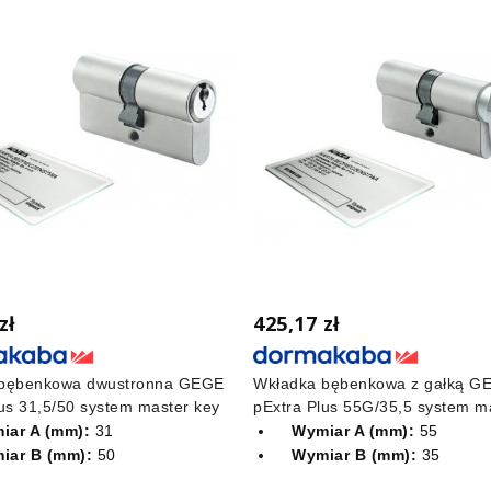
zł
425,17 zł
 bębenkowa dwustronna GEGE
Wkładka bębenkowa z gałką G
us 31,5/50 system master key
pExtra Plus 55G/35,5 system m
iar A (mm):
31
Wymiar A (mm):
55
iar B (mm):
50
Wymiar B (mm):
35