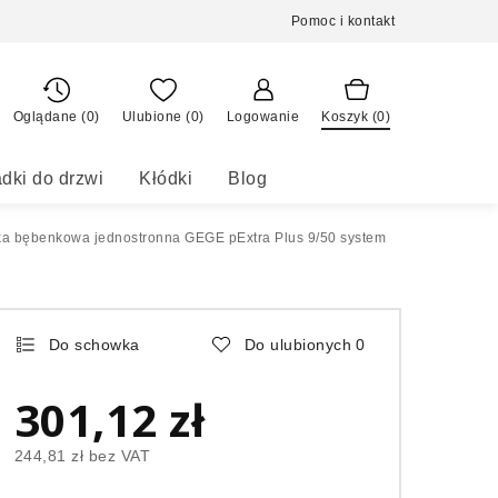
Pomoc i kontakt
Oglądane (0)
Ulubione (
0
)
Logowanie
Koszyk (
0
)
dki do drzwi
Kłódki
Blog
a bębenkowa jednostronna GEGE pExtra Plus 9/50 system
Do schowka
Do ulubionych
0
301,12 zł
244,81 zł
bez VAT