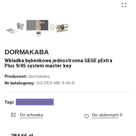
DORMAKABA
Wkładka bębenkowa jednostronna GEGE pExtra
Plus 9/45 system master key
Producent:
dormakaba
Nr katalogowy:
GG-PEX-MK-9-45-N
Tagi:
kaba master key c
Do schowka
Do ulubionych
0
284,66 zł