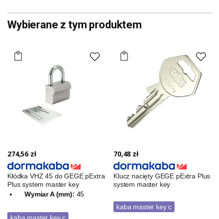
Wybierane z tym produktem
274,56 zł
70,48 zł
Kłódka VHZ 45 do GEGE pExtra
Klucz nacięty GEGE pExtra Plus
Plus system master key
system master key
Wymiar A (mm):
45
kaba master key c
kaba master key c