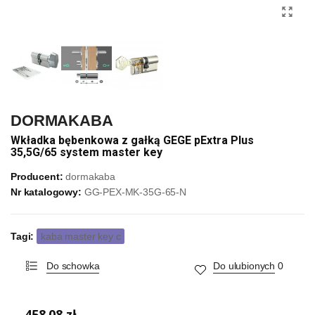
DORMAKABA
Wkładka bębenkowa z gałką GEGE pExtra Plus
35,5G/65 system master key
Producent:
dormakaba
Nr katalogowy:
GG-PEX-MK-35G-65-N
Tagi:
kaba master key c
Do schowka
Do ulubionych
0
458,08 zł