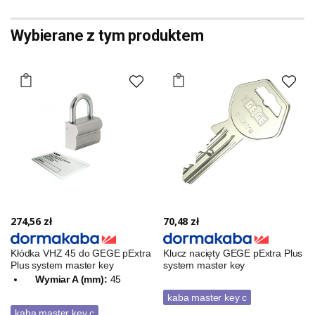
Wybierane z tym produktem
274,56 zł
70,48 zł
Kłódka VHZ 45 do GEGE pExtra
Klucz nacięty GEGE pExtra Plus
Plus system master key
system master key
Wymiar A (mm):
45
kaba master key c
kaba master key c