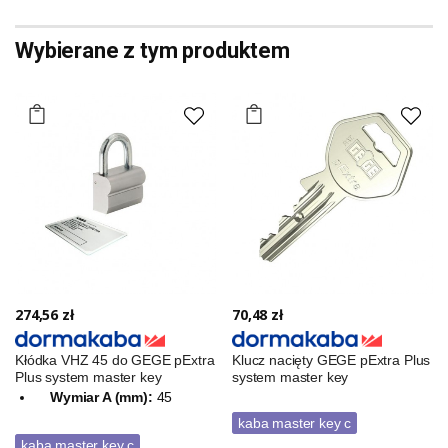
Wybierane z tym produktem
274,56 zł
70,48 zł
Kłódka VHZ 45 do GEGE pExtra
Klucz nacięty GEGE pExtra Plus
Plus system master key
system master key
Wymiar A (mm):
45
kaba master key c
kaba master key c