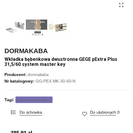
DORMAKABA
Wkładka bębenkowa dwustronna GEGE pExtra Plus
31,5/60 system master key
Producent:
dormakaba
Nr katalogowy:
GG-PEX-MK-30-60-N
Tagi:
kaba master key c
Do schowka
Do ulubionych
0
385,91 zł