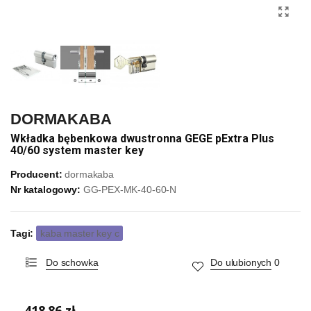
DORMAKABA
Wkładka bębenkowa dwustronna GEGE pExtra Plus
40/60 system master key
Producent:
dormakaba
Nr katalogowy:
GG-PEX-MK-40-60-N
Tagi:
kaba master key c
Do schowka
Do ulubionych
0
418,86 zł