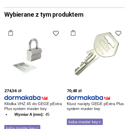
Wybierane z tym produktem
274,56 zł
70,48 zł
Kłódka VHZ 45 do GEGE pExtra
Klucz nacięty GEGE pExtra Plus
Plus system master key
system master key
Wymiar A (mm):
45
kaba master key c
kaba master key c