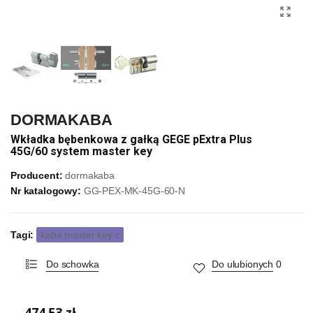
DORMAKABA
Wkładka bębenkowa z gałką GEGE pExtra Plus
45G/60 system master key
Producent:
dormakaba
Nr katalogowy:
GG-PEX-MK-45G-60-N
Tagi:
kaba master key c
Do schowka
Do ulubionych
0
474,53 zł