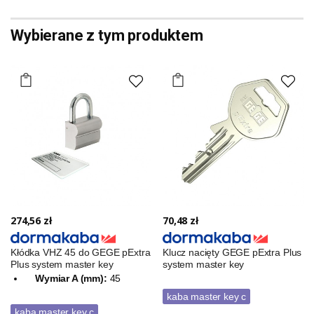
Wybierane z tym produktem
274,56 zł
70,48 zł
Kłódka VHZ 45 do GEGE pExtra
Klucz nacięty GEGE pExtra Plus
Plus system master key
system master key
Wymiar A (mm):
45
kaba master key c
kaba master key c