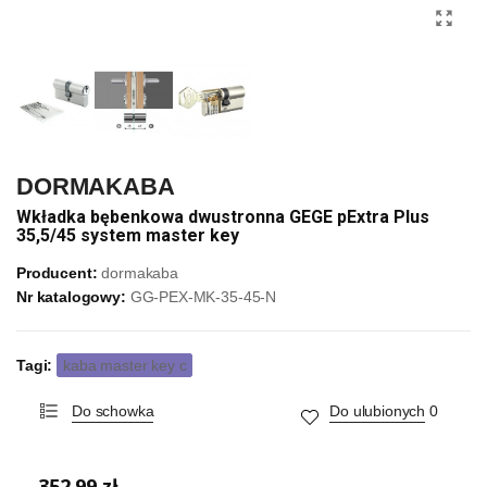
DORMAKABA
Wkładka bębenkowa dwustronna GEGE pExtra Plus
35,5/45 system master key
Producent:
dormakaba
Nr katalogowy:
GG-PEX-MK-35-45-N
Tagi:
kaba master key c
Do schowka
Do ulubionych
0
352,99 zł