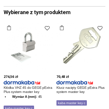
Wybierane z tym produktem
274,56 zł
70,48 zł
Kłódka VHZ 45 do GEGE pExtra
Klucz nacięty GEGE pExtra Plus
Plus system master key
system master key
Wymiar A (mm):
45
kaba master key c
kaba master key c