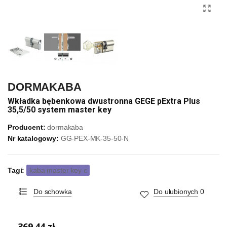
DORMAKABA
Wkładka bębenkowa dwustronna GEGE pExtra Plus
35,5/50 system master key
Producent:
dormakaba
Nr katalogowy:
GG-PEX-MK-35-50-N
Tagi:
kaba master key c
Do schowka
Do ulubionych
0
369,44 zł