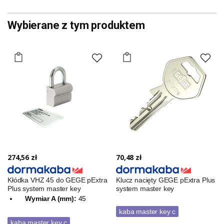
Wybierane z tym produktem
274,56 zł
70,48 zł
Kłódka VHZ 45 do GEGE pExtra
Klucz nacięty GEGE pExtra Plus
Plus system master key
system master key
Wymiar A (mm):
45
kaba master key c
kaba master key c