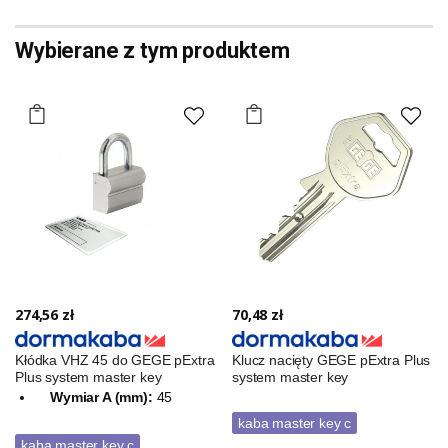
Wybierane z tym produktem
274,56 zł
70,48 zł
Kłódka VHZ 45 do GEGE pExtra
Klucz nacięty GEGE pExtra Plus
Plus system master key
system master key
Wymiar A (mm):
45
kaba master key c
kaba master key c