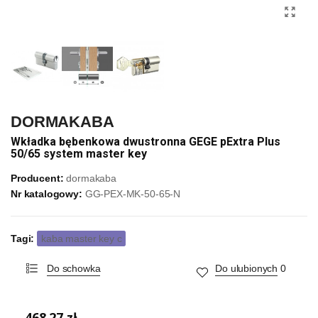
DORMAKABA
Wkładka bębenkowa dwustronna GEGE pExtra Plus
50/65 system master key
Producent:
dormakaba
Nr katalogowy:
GG-PEX-MK-50-65-N
Tagi:
kaba master key c
Do schowka
Do ulubionych
0
468,27 zł