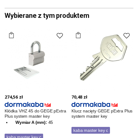
Wybierane z tym produktem
274,56 zł
70,48 zł
Kłódka VHZ 45 do GEGE pExtra
Klucz nacięty GEGE pExtra Plus
Plus system master key
system master key
Wymiar A (mm):
45
kaba master key c
kaba master key c