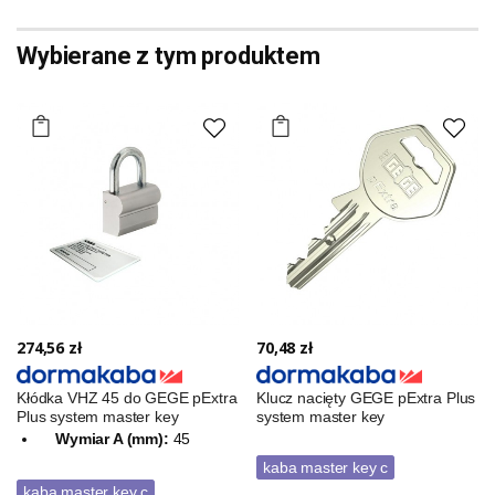
Wybierane z tym produktem
274,56 zł
70,48 zł
Kłódka VHZ 45 do GEGE pExtra
Klucz nacięty GEGE pExtra Plus
Plus system master key
system master key
Wymiar A (mm):
45
kaba master key c
kaba master key c