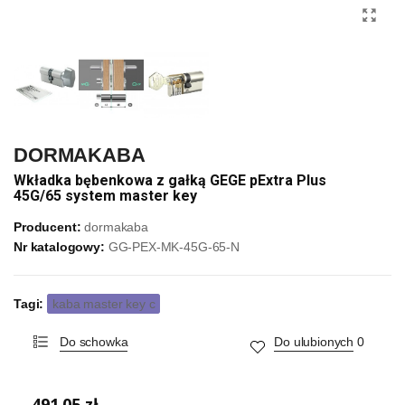
DORMAKABA
Wkładka bębenkowa z gałką GEGE pExtra Plus
45G/65 system master key
Producent:
dormakaba
Nr katalogowy:
GG-PEX-MK-45G-65-N
Tagi:
kaba master key c
Do schowka
Do ulubionych
0
491,05 zł